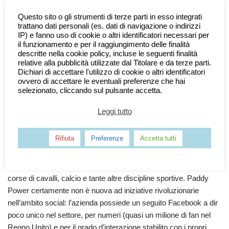
Facebook che
Questo sito o gli strumenti di terze parti in esso integrati
permetterà agli
trattano dati personali (es. dati di navigazione o indirizzi
utenti del
IP) e fanno uso di cookie o altri identificatori necessari per
social network
il funzionamento e per il raggiungimento delle finalità
descritte nella cookie policy, incluse le seguenti finalità
di puntare soldi
relative alla pubblicità utilizzate dal Titolare e da terze parti.
very sulle
Dichiari di accettare l'utilizzo di cookie o altri identificatori
scommesse sportive. Per il bookmaker irlandese, che a maggio
ovvero di accettare le eventuali preferenze che hai
selezionato, cliccando sul pulsante accetta.
dell’anno scorso ha lanciato il proprio
sito di scommesse
sportive per l’Italia
, si tratta di una pietra miliare lungo il cammino
Leggi tutto
dell’innovazione tecnologica nel settore gambling intrapreso
diversi anni fa. Per ora l’app è ancora in fase di test, essendo
Rifiuta
Preferenze
Accetta tutti
disponibile solo per gli utenti desktop del Regno Unito, dove le
leggi in fatto di gambling sono certamente ben più accomodanti
che non da noi. L’app permetterà agli utenti di scommettere su
corse di cavalli, calcio e tante altre discipline sportive. Paddy
Power certamente non è nuova ad iniziative rivoluzionarie
nell’ambito social: l’azienda possiede un seguito Facebook a dir
poco unico nel settore, per numeri (quasi un milione di fan nel
Regno Unito) e per il grado d’interazione stabilito con i propri