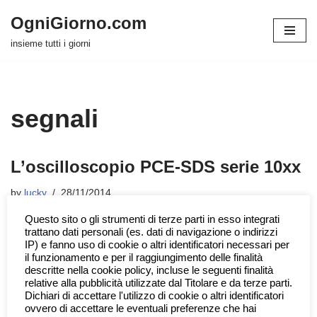
OgniGiorno.com
Skip
insieme tutti i giorni
to
content
segnali
L’oscilloscopio PCE-SDS serie 10xx
by
lucky
28/11/2014
Questo sito o gli strumenti di terze parti in esso integrati
L’ampia banda passante da 50MHz rende questo oscilloscopio
trattano dati personali (es. dati di navigazione o indirizzi
utilizzabile in molti campi dell’elettronica e della tecnologia di
IP) e fanno uso di cookie o altri identificatori necessari per
misura. Il PCE-SDS è un oscilloscopio registratore a…
Read
il funzionamento e per il raggiungimento delle finalità
descritte nella cookie policy, incluse le seguenti finalità
More »
relative alla pubblicità utilizzate dal Titolare e da terze parti.
Dichiari di accettare l'utilizzo di cookie o altri identificatori
ovvero di accettare le eventuali preferenze che hai